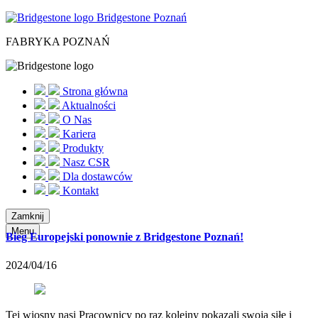
Bridgestone Poznań
FABRYKA POZNAŃ
Strona główna
Aktualności
O Nas
Kariera
Produkty
Nasz CSR
Dla dostawców
Kontakt
Zamknij
Menu
Bieg Europejski ponownie z Bridgestone Poznań!
2024/04/16
Tej wiosny nasi Pracownicy po raz kolejny pokazali swoją siłę i