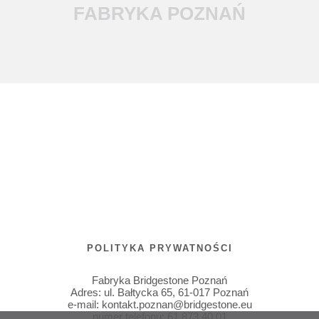
FABRYKA POZNAŃ
POLITYKA PRYWATNOŚCI
Fabryka Bridgestone Poznań
Adres:
ul. Bałtycka 65
,
61-017
Poznań
e-mail:
kontakt.poznan@bridgestone.eu
numer telefonu:
61 873 40 01