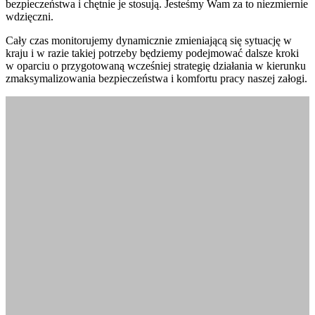
bezpieczeństwa i chętnie je stosują. Jesteśmy Wam za to niezmiernie
wdzięczni.
Cały czas monitorujemy dynamicznie zmieniającą się sytuację w
kraju i w razie takiej potrzeby będziemy podejmować dalsze kroki
w oparciu o przygotowaną wcześniej strategię działania w kierunku
zmaksymalizowania bezpieczeństwa i komfortu pracy naszej załogi.