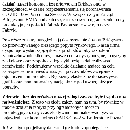
działań naszej korporacji jest priorytetem Bridgestone, w
szczególności w czasie rozprzestrzeniania się koronawirusa
COVID-19 w Polsce i na Świecie. W związku z tym Zarząd
Bridgestone EMIA podjął decyzję o czasowym ograniczeniu mocy
produkcyjnych polskich fabryk Bridgestone – w tym naszej
Fabryki.
Powyższe zmiany uwzględniają dostosowanie dostaw Bridgestone
do przewidywanego bieżącego popytu rynkowego. Nasza firma
dysponuje wystarczającą ilością produktów, aby zaspokoić
zapotrzebowanie klientów, a nasze centra dystrybucyjne, magazyny
zakładowe oraz zespoły ds. logistyki będą nadal realizować
zamówienia. Podejmujemy wszelkie działania mające na celu
zabezpieczenie interesów naszych pracowników, związane z
ograniczeniami produkcji. Będziemy elastycznie dopasowywać
grafik oraz monitorować sytuację biorąc pod uwagę bieżące
potrzeby.
Zdrowie i bezpieczeństwo naszej załogi zawsze były i są dla nas
najważniejsze
. Z tego względu zależy nam na tym, by również w
trakcie działania fabryki przy ograniczonych mocach
produkcyjnych, cały czas efektywnie minimalizować ryzyko
pojawieniu się koronawirusa SARS-Cov-2 w Bridgestone Poznań.
Już w lutym podjęliśmy daleko idące kroki zapobiegające