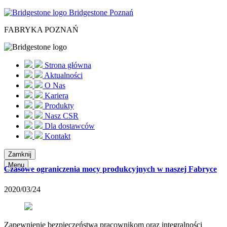
Bridgestone Poznań
FABRYKA POZNAŃ
Strona główna
Aktualności
O Nas
Kariera
Produkty
Nasz CSR
Dla dostawców
Kontakt
Zamknij
Menu
Czasowe ograniczenia mocy produkcyjnych w naszej Fabryce
2020/03/24
Zapewnienie bezpieczeństwa pracownikom oraz integralności