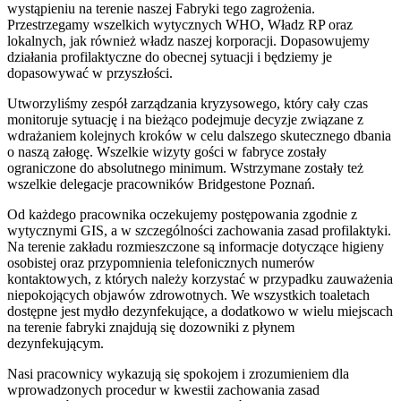
wystąpieniu na terenie naszej Fabryki tego zagrożenia.
Przestrzegamy wszelkich wytycznych WHO, Władz RP oraz
lokalnych, jak również władz naszej korporacji. Dopasowujemy
działania profilaktyczne do obecnej sytuacji i będziemy je
dopasowywać w przyszłości.
Utworzyliśmy zespół zarządzania kryzysowego, który cały czas
monitoruje sytuację i na bieżąco podejmuje decyzje związane z
wdrażaniem kolejnych kroków w celu dalszego skutecznego dbania
o naszą załogę. Wszelkie wizyty gości w fabryce zostały
ograniczone do absolutnego minimum. Wstrzymane zostały też
wszelkie delegacje pracowników Bridgestone Poznań.
Od każdego pracownika oczekujemy postępowania zgodnie z
wytycznymi GIS, a w szczególności zachowania zasad profilaktyki.
Na terenie zakładu rozmieszczone są informacje dotyczące higieny
osobistej oraz przypomnienia telefonicznych numerów
kontaktowych, z których należy korzystać w przypadku zauważenia
niepokojących objawów zdrowotnych. We wszystkich toaletach
dostępne jest mydło dezynfekujące, a dodatkowo w wielu miejscach
na terenie fabryki znajdują się dozowniki z płynem
dezynfekującym.
Nasi pracownicy wykazują się spokojem i zrozumieniem dla
wprowadzonych procedur w kwestii zachowania zasad