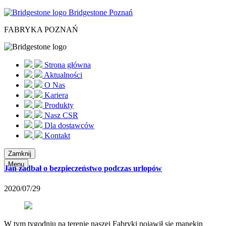
Bridgestone Poznań
FABRYKA POZNAŃ
Strona główna
Aktualności
O Nas
Kariera
Produkty
Nasz CSR
Dla dostawców
Kontakt
Zamknij
Menu
Jan zadbał o bezpieczeństwo podczas urlopów
2020/07/29
W tym tygodniu na terenie naszej Fabryki pojawił się manekin