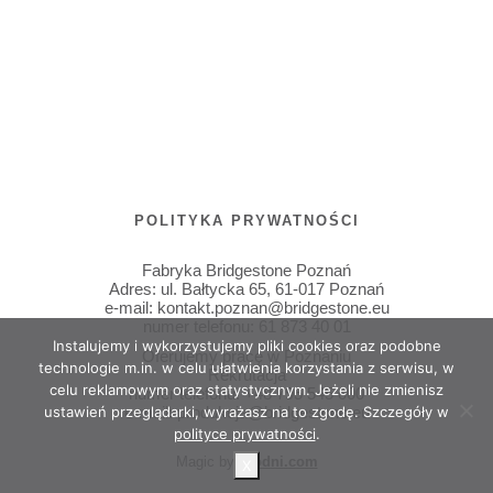
POLITYKA PRYWATNOŚCI
Fabryka Bridgestone Poznań
Adres:
ul. Bałtycka 65
,
61-017
Poznań
e-mail:
kontakt.poznan@bridgestone.eu
numer telefonu:
61 873 40 01
Instalujemy i wykorzystujemy pliki cookies oraz podobne
Oferujemy
pracę w Poznaniu
technologie m.in. w celu ułatwienia korzystania z serwisu, w
Rekrutacja
celu reklamowym oraz statystycznym. Jeżeli nie zmienisz
numer telefonu:
+48 795 545 000
ustawień przeglądarki, wyrażasz na to zgodę. Szczegóły w
e-mail:
produkcja@bridgestone.eu
polityce prywatności
.
Magic by
Płodni.com
X